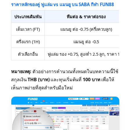
ราคาหลักของคู่ ฟูแล่ม vs แมนยู บน SABA กีฬา FUN88
ประเภทเดิมพัน
ทีมต่อ & ราคาต่อรอง
เต็มเวลา (FT)
แมนยู ต่อ -0.75 (ครึ่งควบลูก)
ครึ่งแรก (1H)
แมนยู ต่อ -0.5
ตัวเลือกอื่น
ฟูแล่ม รอง +0.75, สูง/ต่ำ 2.5 ลูก, ราคา 1X2
หมายเหตุ:
ตัวอย่างการคำนวณทั้งหมดในบทความนี้ใช้
สกุลเงิน
THB (บาท)
และทุนเริ่มต้นที่
100 บาท
เพื่อให้
เห็นภาพง่ายที่สุดสำหรับมือใหม่