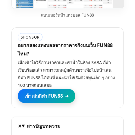
แบนเนอร์หน้าแทงบอล FUN88
SPONSOR
อยากลองแทงบอลจากราคาจริงบนเว็บ FUN88
ไหม?
เมื่อเข้าใจวิธีอ่านราคาและค่าน้ำในห้อง SABA กีฬา
เรียบร้อยแล้ว สามารถกดปุ่มด้านขวาเพื่อไปหน้าเล่น
กีฬา FUN88 ได้ทันที แนะนำให้เริ่มด้วยทุนเล็ก ๆ อย่าง
100 บาทก่อนเสมอ
เข้าเล่นกีฬา FUN88
➜
สารบัญบทความ