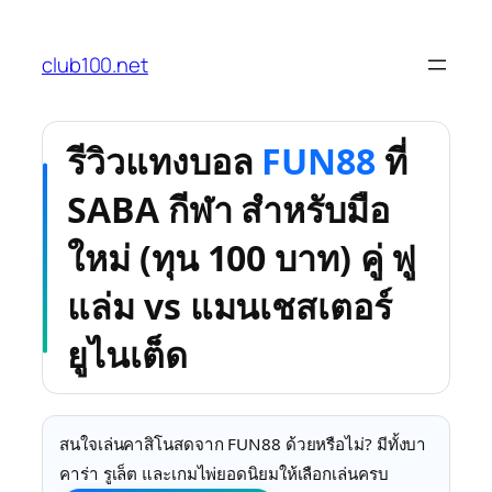
Skip
to
club100.net
content
รีวิวแทงบอล
FUN88
ที่
SABA กีฬา สำหรับมือ
ใหม่ (ทุน 100 บาท) คู่ ฟู
แล่ม vs แมนเชสเตอร์
ยูไนเต็ด
สนใจเล่นคาสิโนสดจาก FUN88 ด้วยหรือไม่? มีทั้งบา
คาร่า รูเล็ต และเกมไพ่ยอดนิยมให้เลือกเล่นครบ