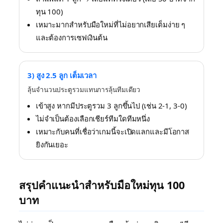
ทุน 100)
เหมาะมากสำหรับมือใหม่ที่ไม่อยากเสียเต็มง่าย ๆ
และต้องการเซฟเงินต้น
3) สูง 2.5 ลูก เต็มเวลา
ลุ้นจำนวนประตูรวมแทนการลุ้นทีมเดียว
เข้าสูง หากมีประตูรวม 3 ลูกขึ้นไป (เช่น 2-1, 3-0)
ไม่จำเป็นต้องเลือกเชียร์ทีมใดทีมหนึ่ง
เหมาะกับคนที่เชื่อว่าเกมนี้จะเปิดแลกและมีโอกาส
ยิงกันเยอะ
สรุปคำแนะนำสำหรับมือใหม่ทุน 100
บาท